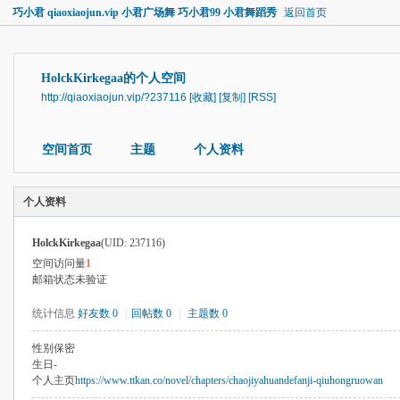
巧小君 qiaoxiaojun.vip 小君广场舞 巧小君99 小君舞蹈秀
返回首页
HolckKirkegaa的个人空间
http://qiaoxiaojun.vip/?237116
[收藏]
[复制]
[RSS]
空间首页
主题
个人资料
个人资料
HolckKirkegaa
(UID: 237116)
空间访问量
1
邮箱状态
未验证
统计信息
好友数 0
|
回帖数 0
|
主题数 0
性别
保密
生日
-
个人主页
https://www.ttkan.co/novel/chapters/chaojiyahuandefanji-qiuhongruowan