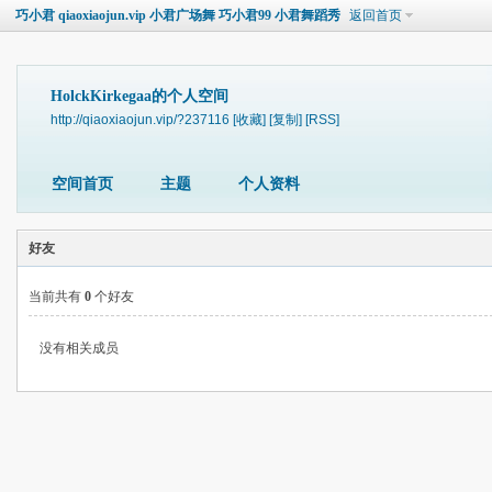
巧小君 qiaoxiaojun.vip 小君广场舞 巧小君99 小君舞蹈秀
返回首页
HolckKirkegaa的个人空间
http://qiaoxiaojun.vip/?237116
[收藏]
[复制]
[RSS]
空间首页
主题
个人资料
好友
当前共有
0
个好友
没有相关成员