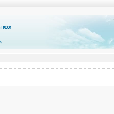
制]
[RSS]
料