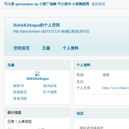
巧小君 qiaoxiaojun.vip 小君广场舞 巧小君99 小君舞蹈秀
返回首页
HolckKirkegaa的个人空间
http://qiaoxiaojun.vip/?237116
[收藏]
[复制]
[RSS]
空间首页
主题
个人资料
头像
个人资料
性别
保密
HolckKirkegaa
生日
收听TA
加为好友
个人主页
https://www.ttkan.
给我留言
打个招呼
发送消息
统计信息
动态
已有
1
人来访过
现在还没有动态