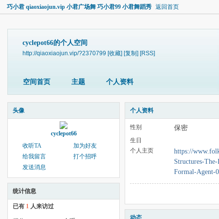
巧小君 qiaoxiaojun.vip 小君广场舞 巧小君99 小君舞蹈秀
返回首页
cyclepot66的个人空间
http://qiaoxiaojun.vip/?2370799
[收藏]
[复制]
[RSS]
空间首页
主题
个人资料
头像
个人资料
性别
保密
cyclepot66
生日
收听TA
加为好友
个人主页
https://www.fol
给我留言
打个招呼
Structures-The-
发送消息
Formal-Agent-0
统计信息
已有
1
人来访过
动态