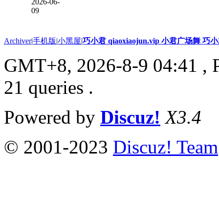
2026-06-
09
Archiver
|
手机版
|
小黑屋
|
巧小君 qiaoxiaojun.vip 小君广场舞 
GMT+8, 2026-8-9 04:41
, 
21 queries .
Powered by
Discuz!
X3.4
© 2001-2023
Discuz! Team