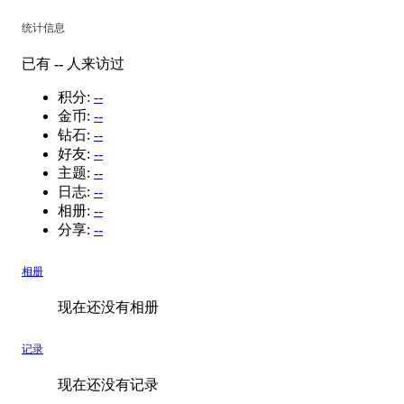
统计信息
已有
--
人来访过
积分:
--
金币:
--
钻石:
--
好友:
--
主题:
--
日志:
--
相册:
--
分享:
--
相册
现在还没有相册
记录
现在还没有记录