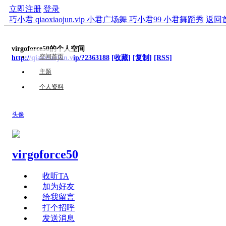
立即注册
登录
巧小君 qiaoxiaojun.vip 小君广场舞 巧小君99 小君舞蹈秀
返回
virgoforce50的个人空间
空间首页
http://qiaoxiaojun.vip/?2363188
[收藏]
[复制]
[RSS]
主题
个人资料
头像
virgoforce50
收听TA
加为好友
给我留言
打个招呼
发送消息