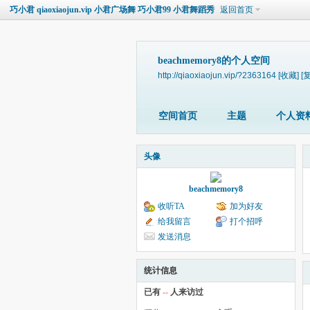
巧小君 qiaoxiaojun.vip 小君广场舞 巧小君99 小君舞蹈秀
返回首页
beachmemory8的个人空间
http://qiaoxiaojun.vip/?2363164
[收藏]
[
空间首页
主题
个人资
头像
beachmemory8
收听TA
加为好友
给我留言
打个招呼
发送消息
统计信息
已有
--
人来访过