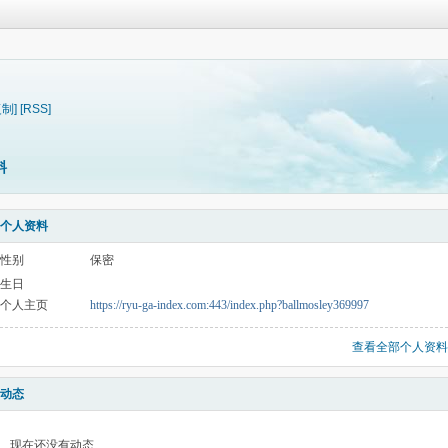
复制]
[RSS]
料
个人资料
性别
保密
生日
个人主页
https://ryu-ga-index.com:443/index.php?ballmosley369997
查看全部个人资料
动态
现在还没有动态