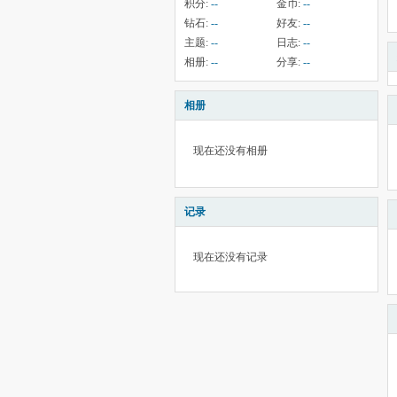
积分:
--
金币:
--
钻石:
--
好友:
--
主题:
--
日志:
--
相册:
--
分享:
--
相册
现在还没有相册
记录
现在还没有记录