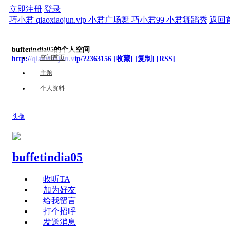
立即注册
登录
巧小君 qiaoxiaojun.vip 小君广场舞 巧小君99 小君舞蹈秀
返回
buffetindia05的个人空间
空间首页
http://qiaoxiaojun.vip/?2363156
[收藏]
[复制]
[RSS]
主题
个人资料
头像
buffetindia05
收听TA
加为好友
给我留言
打个招呼
发送消息