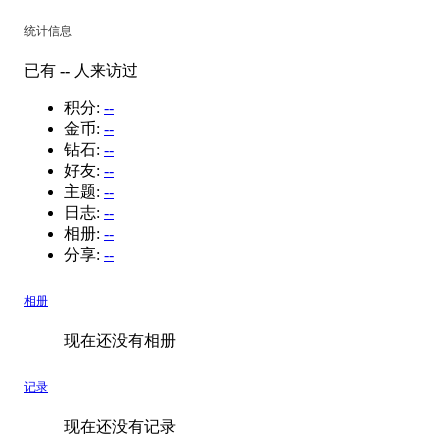
统计信息
已有
--
人来访过
积分:
--
金币:
--
钻石:
--
好友:
--
主题:
--
日志:
--
相册:
--
分享:
--
相册
现在还没有相册
记录
现在还没有记录