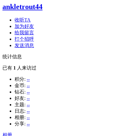
ankletrout44
收听TA
加为好友
给我留言
打个招呼
发送消息
统计信息
已有
1
人来访过
积分:
--
金币:
--
钻石:
--
好友:
--
主题:
--
日志:
--
相册:
--
分享:
--
相册