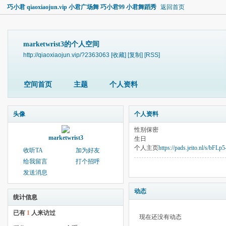
巧小君 qiaoxiaojun.vip 小君广场舞 巧小君99 小君舞蹈秀
返回首页
marketwrist3的个人空间
http://qiaoxiaojun.vip/?2363063
[收藏]
[复制]
[RSS]
空间首页
主题
个人资料
头像
个人资料
性别
保密
marketwrist3
生日
个人主页
https://pads.jeito.nl/s/bFL
收听TA
加为好友
给我留言
打个招呼
发送消息
动态
统计信息
已有
1
人来访过
现在还没有动态