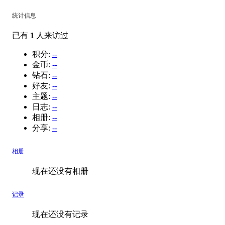
统计信息
已有
1
人来访过
积分:
--
金币:
--
钻石:
--
好友:
--
主题:
--
日志:
--
相册:
--
分享:
--
相册
现在还没有相册
记录
现在还没有记录