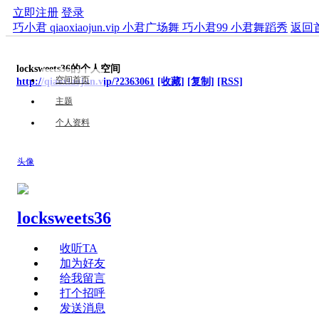
立即注册
登录
巧小君 qiaoxiaojun.vip 小君广场舞 巧小君99 小君舞蹈秀
返回
locksweets36的个人空间
空间首页
http://qiaoxiaojun.vip/?2363061
[收藏]
[复制]
[RSS]
主题
个人资料
头像
locksweets36
收听TA
加为好友
给我留言
打个招呼
发送消息