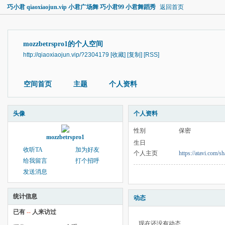
巧小君 qiaoxiaojun.vip 小君广场舞 巧小君99 小君舞蹈秀
返回首页
mozzbetrspro1的个人空间
http://qiaoxiaojun.vip/?2304179
[收藏]
[复制]
[RSS]
空间首页
主题
个人资料
头像
个人资料
性别
保密
mozzbetrspro1
生日
收听TA
加为好友
个人主页
https://atavi.com/
给我留言
打个招呼
发送消息
统计信息
动态
已有
--
人来访过
现在还没有动态