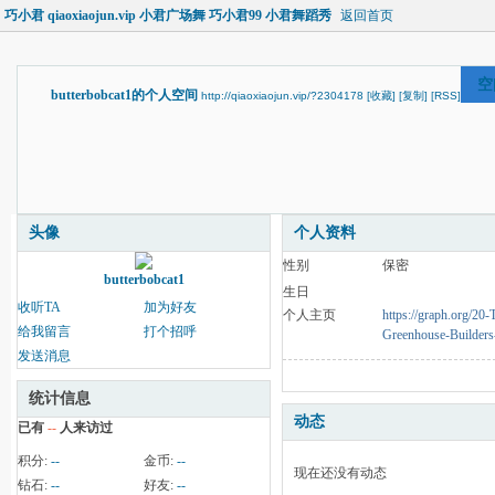
巧小君 qiaoxiaojun.vip 小君广场舞 巧小君99 小君舞蹈秀
返回首页
空
butterbobcat1的个人空间
http://qiaoxiaojun.vip/?2304178
[收藏]
[复制]
[RSS]
头像
个人资料
性别
保密
butterbobcat1
生日
收听TA
加为好友
个人主页
https://graph.org/20
给我留言
打个招呼
Greenhouse-Builders
发送消息
统计信息
动态
已有
--
人来访过
积分:
--
金币:
--
现在还没有动态
钻石:
--
好友:
--