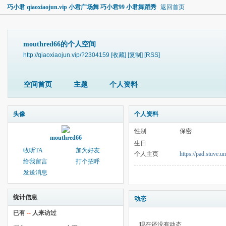
巧小君 qiaoxiaojun.vip 小君广场舞 巧小君99 小君舞蹈秀
返回首页
mouthred66的个人空间
http://qiaoxiaojun.vip/?2304159
[收藏]
[复制]
[RSS]
空间首页
主题
个人资料
头像
个人资料
性别
保密
mouthred66
生日
收听TA
加为好友
个人主页
https://pad.stuve
给我留言
打个招呼
发送消息
统计信息
动态
已有
--
人来访过
现在还没有动态