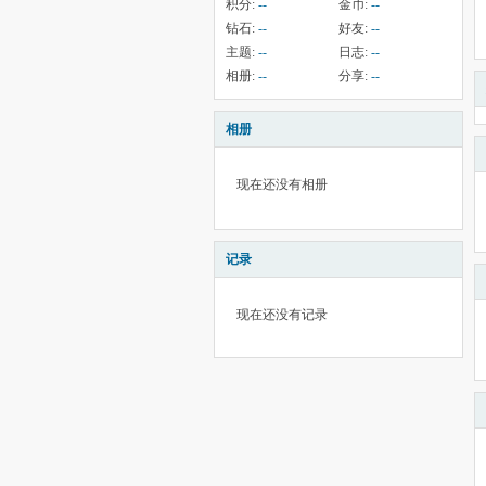
积分:
--
金币:
--
钻石:
--
好友:
--
主题:
--
日志:
--
相册:
--
分享:
--
相册
现在还没有相册
记录
现在还没有记录