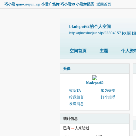
巧小君 qiaoxiaojun.vip 小君广场舞 巧小君99 小君舞蹈秀
返回首页
bladepot62的个人空间
http://qiaoxiaojun.vip/?2304157
[收藏]
[
空间首页
主题
个人资
头像
bladepot62
收听TA
加为好友
给我留言
打个招呼
发送消息
统计信息
已有
--
人来访过