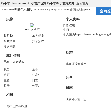
巧小君 qiaoxiaojun.vip 小君广场舞 巧小君99 小君舞蹈秀
返回首页
seattyvek87的个人空间
http://qiaoxiaojun.vip/?2304151
[收藏]
[复制]
[RSS]
空间首
头像
个人资料
性别
保密
seattyvek87
生日
个人主页
https://pbase.com/buglegong96
收听TA
加为好友
给我留言
打个招呼
发送消息
动态
统计信息
已有
1
人来访过
现在还没有动态
积分:
--
金币:
--
钻石:
--
好友:
--
分享
主题:
--
日志:
--
相册:
--
分享:
--
日志
相册
现在还没有日志
现在还没有相册