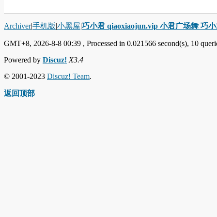
Archiver
|
手机版
|
小黑屋
|
巧小君 qiaoxiaojun.vip 小君广场舞 
GMT+8, 2026-8-8 00:39
, Processed in 0.021566 second(s), 10 querie
Powered by
Discuz!
X3.4
© 2001-2023
Discuz! Team
.
返回顶部