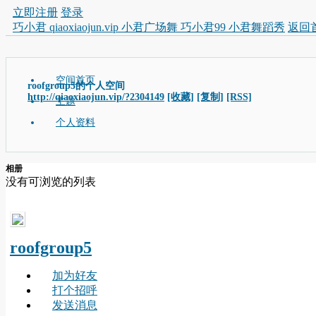
立即注册
登录
巧小君 qiaoxiaojun.vip 小君广场舞 巧小君99 小君舞蹈秀
返回
空间首页
roofgroup5的个人空间
http://qiaoxiaojun.vip/?2304149
[收藏]
[复制]
[RSS]
主题
个人资料
相册
没有可浏览的列表
roofgroup5
加为好友
打个招呼
发送消息