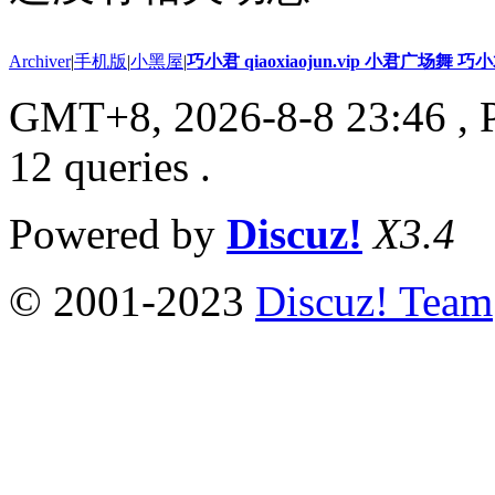
Archiver
|
手机版
|
小黑屋
|
巧小君 qiaoxiaojun.vip 小君广场舞 
GMT+8, 2026-8-8 23:46
, 
12 queries .
Powered by
Discuz!
X3.4
© 2001-2023
Discuz! Team