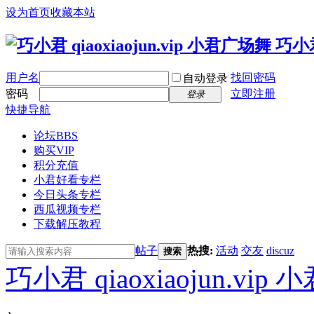
设为首页
收藏本站
用户名
找回密码
自动登录
密码
立即注册
登录
快捷导航
论坛
BBS
购买VIP
积分充值
小君好看专栏
今日头条专栏
西瓜视频专栏
下载解压教程
帖子
热搜:
活动
交友
discuz
搜索
巧小君 qiaoxiaojun.v
›