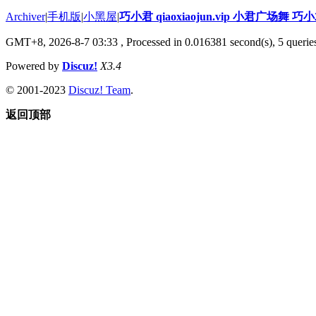
Archiver
|
手机版
|
小黑屋
|
巧小君 qiaoxiaojun.vip 小君广场舞 
GMT+8, 2026-8-7 03:33
, Processed in 0.016381 second(s), 5 queries
Powered by
Discuz!
X3.4
© 2001-2023
Discuz! Team
.
返回顶部