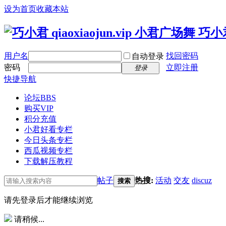
设为首页
收藏本站
用户名
找回密码
自动登录
密码
立即注册
登录
快捷导航
论坛
BBS
购买VIP
积分充值
小君好看专栏
今日头条专栏
西瓜视频专栏
下载解压教程
帖子
热搜:
活动
交友
discuz
搜索
请先登录后才能继续浏览
请稍候...