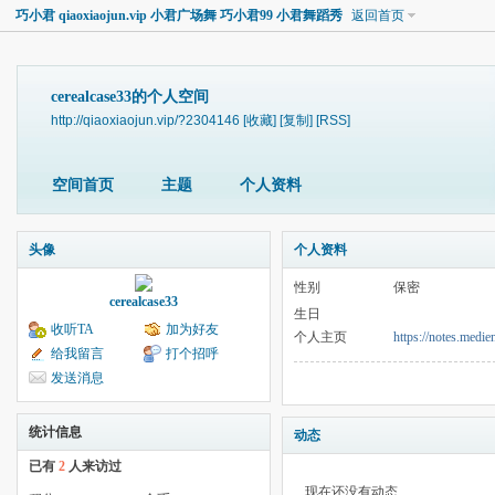
巧小君 qiaoxiaojun.vip 小君广场舞 巧小君99 小君舞蹈秀
返回首页
cerealcase33的个人空间
http://qiaoxiaojun.vip/?2304146
[收藏]
[复制]
[RSS]
空间首页
主题
个人资料
头像
个人资料
性别
保密
cerealcase33
生日
收听TA
加为好友
个人主页
https://notes.me
给我留言
打个招呼
发送消息
统计信息
动态
已有
2
人来访过
现在还没有动态