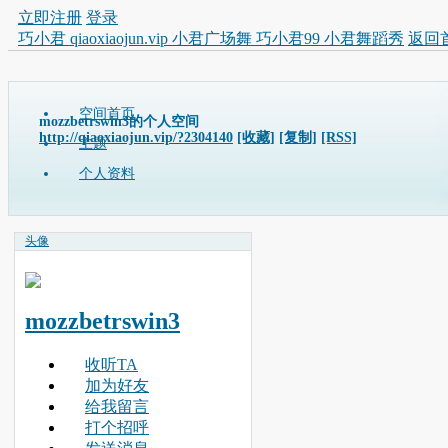
立即注册
登录
巧小君 qiaoxiaojun.vip 小君广场舞 巧小君99 小君舞蹈秀
返回
空间首页
mozzbetrswin3的个人空间
http://qiaoxiaojun.vip/?2304140
[收藏]
[复制]
[RSS]
主题
个人资料
头像
mozzbetrswin3
收听TA
加为好友
给我留言
打个招呼