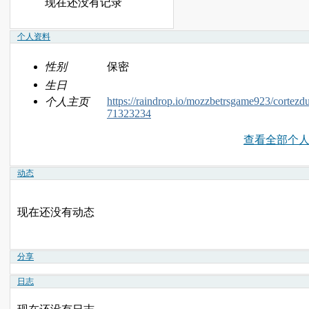
现在还没有记录
个人资料
性别
保密
生日
https://raindrop.io/mozzbetrsgame923/cortezd
个人主页
71323234
查看全部个
动态
现在还没有动态
分享
日志