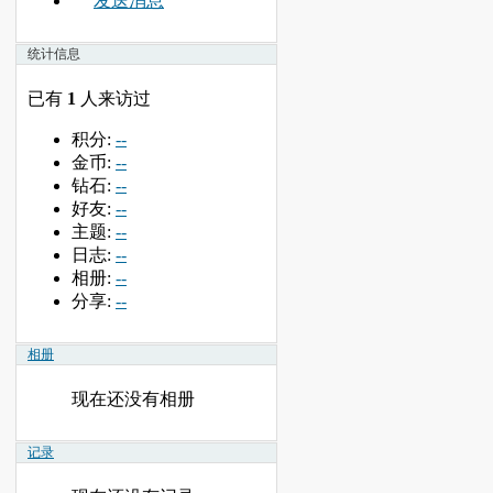
发送消息
统计信息
已有
1
人来访过
积分:
--
金币:
--
钻石:
--
好友:
--
主题:
--
日志:
--
相册:
--
分享:
--
相册
现在还没有相册
记录