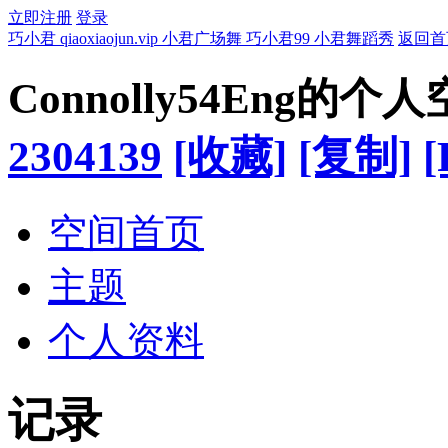
立即注册
登录
巧小君 qiaoxiaojun.vip 小君广场舞 巧小君99 小君舞蹈秀
返回首
Connolly54Eng的个
2304139
[收藏]
[复制]
[
空间首页
主题
个人资料
记录