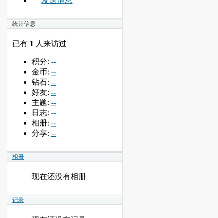
发送消息
统计信息
已有
1
人来访过
积分:
--
金币:
--
钻石:
--
好友:
--
主题:
--
日志:
--
相册:
--
分享:
--
相册
现在还没有相册
记录