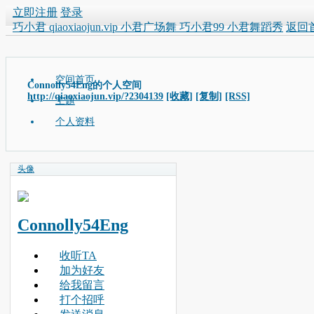
立即注册
登录
巧小君 qiaoxiaojun.vip 小君广场舞 巧小君99 小君舞蹈秀
返回
空间首页
Connolly54Eng的个人空间
http://qiaoxiaojun.vip/?2304139
[收藏]
[复制]
[RSS]
主题
个人资料
头像
Connolly54Eng
收听TA
加为好友
给我留言
打个招呼