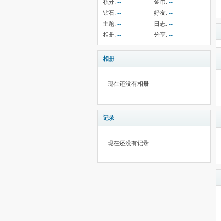
积分:
--
金币:
--
钻石:
--
好友:
--
主题:
--
日志:
--
相册:
--
分享:
--
相册
现在还没有相册
记录
现在还没有记录