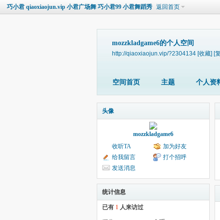
巧小君 qiaoxiaojun.vip 小君广场舞 巧小君99 小君舞蹈秀
返回首页
mozzkladgame6的个人空间
http://qiaoxiaojun.vip/?2304134
[收藏]
[
空间首页
主题
个人资
头像
mozzkladgame6
收听TA
加为好友
给我留言
打个招呼
发送消息
统计信息
已有
1
人来访过