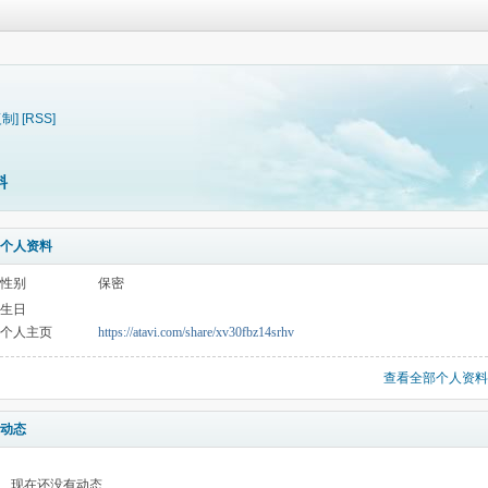
复制]
[RSS]
料
个人资料
性别
保密
生日
个人主页
https://atavi.com/share/xv30fbz14srhv
查看全部个人资料
动态
现在还没有动态