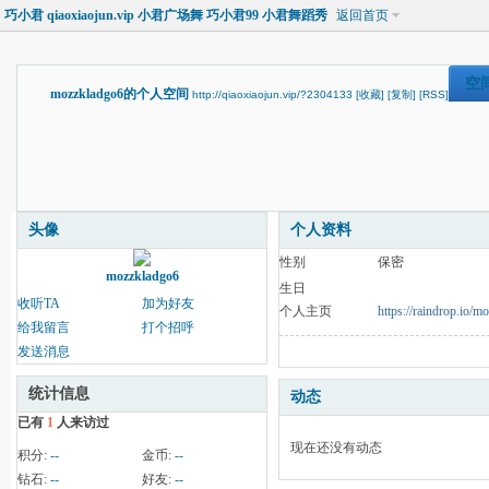
巧小君 qiaoxiaojun.vip 小君广场舞 巧小君99 小君舞蹈秀
返回首页
空
mozzkladgo6的个人空间
http://qiaoxiaojun.vip/?2304133
[收藏]
[复制]
[RSS]
头像
个人资料
性别
保密
mozzkladgo6
生日
收听TA
加为好友
个人主页
https://raindrop.io/
给我留言
打个招呼
发送消息
统计信息
动态
已有
1
人来访过
现在还没有动态
积分:
--
金币:
--
钻石:
--
好友:
--