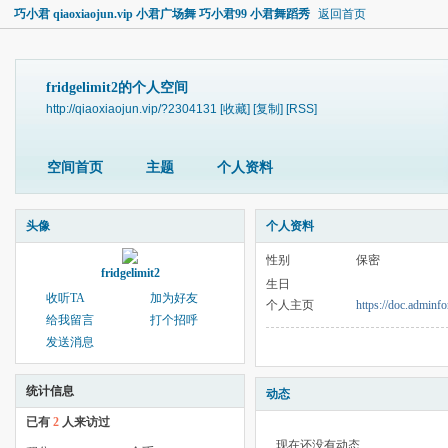
巧小君 qiaoxiaojun.vip 小君广场舞 巧小君99 小君舞蹈秀
返回首页
fridgelimit2的个人空间
http://qiaoxiaojun.vip/?2304131
[收藏]
[复制]
[RSS]
空间首页
主题
个人资料
头像
个人资料
性别
保密
fridgelimit2
生日
收听TA
加为好友
个人主页
https://doc.adminfo
给我留言
打个招呼
发送消息
统计信息
动态
已有
2
人来访过
现在还没有动态