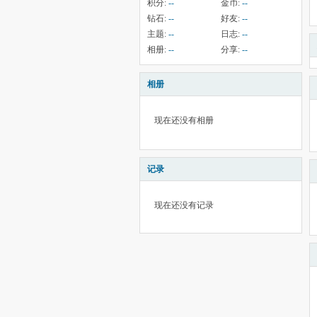
积分:
--
金币:
--
钻石:
--
好友:
--
主题:
--
日志:
--
相册:
--
分享:
--
相册
现在还没有相册
记录
现在还没有记录