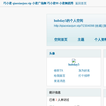
巧小君 qiaoxiaojun.vip 小君广场舞 巧小君99 小君舞蹈秀
返回首页
hubday5的个人空间
http://qiaoxiaojun.vip/?2304098
[收藏]
[
空间首页
主题
个人资
头像
hubday5
收听TA
加为好友
给我留言
打个招呼
发送消息
统计信息
已有
2
人来访过