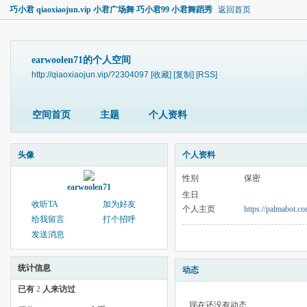
巧小君 qiaoxiaojun.vip 小君广场舞 巧小君99 小君舞蹈秀
返回首页
earwoolen71的个人空间
http://qiaoxiaojun.vip/?2304097
[收藏]
[复制]
[RSS]
空间首页
主题
个人资料
头像
个人资料
性别
保密
earwoolen71
生日
收听TA
加为好友
个人主页
https://palmabot.c
给我留言
打个招呼
发送消息
统计信息
动态
已有
2
人来访过
现在还没有动态