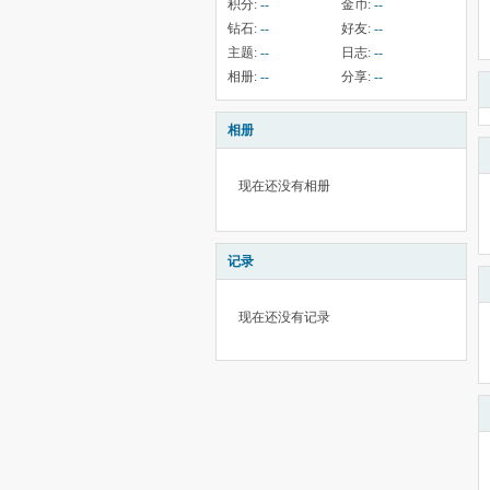
积分:
--
金币:
--
钻石:
--
好友:
--
主题:
--
日志:
--
相册:
--
分享:
--
相册
现在还没有相册
记录
现在还没有记录