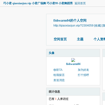
巧小君 qiaoxiaojun.vip 小君广场舞 巧小君99 小君舞蹈秀
返回首页
fishwarm04的个人空间
http://qiaoxiaojun.vip/?2304059
[收藏]
[
空间首页
主题
个人资
头像
fishwarm04
收听TA
加为好友
给我留言
打个招呼
发送消息
统计信息
已有
1
人来访过