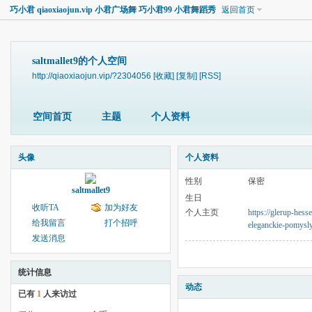
巧小君 qiaoxiaojun.vip 小君广场舞 巧小君99 小君舞蹈秀
返回首页
saltmallet9的个人空间
http://qiaoxiaojun.vip/?2304056
[收藏]
[复制]
[RSS]
空间首页
主题
个人资料
头像
个人资料
性别
保密
saltmallet9
生日
收听TA
加为好友
个人主页
https://glerup-hess
给我留言
打个招呼
eleganckie-pomysl
发送消息
统计信息
动态
已有
1
人来访过