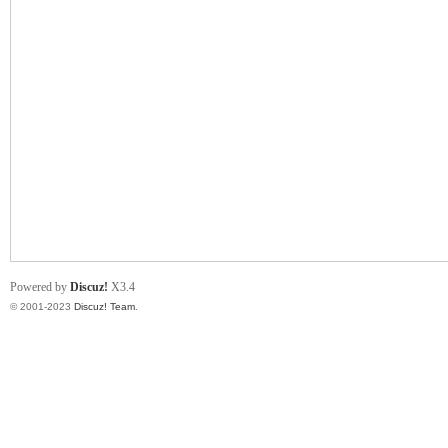
小
君
Powered by
Discuz!
X3.4
© 2001-2023
Discuz! Team
.
qia