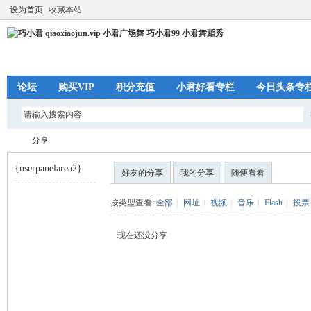
设为首页
收藏本站
论坛
购买VIP
积分充值
小君好看专栏
今日头条专
分享
{userpanelarea2}
好友的分享
我的分享
随便看看
巧
›
按类型查看:
全部
|
网址
|
视频
|
音乐
|
Flash
|
投票
现在还没分享