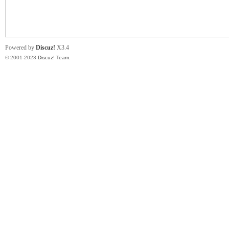
小
Powered by
Discuz!
X3.4
© 2001-2023
Discuz! Team
.
君
qia