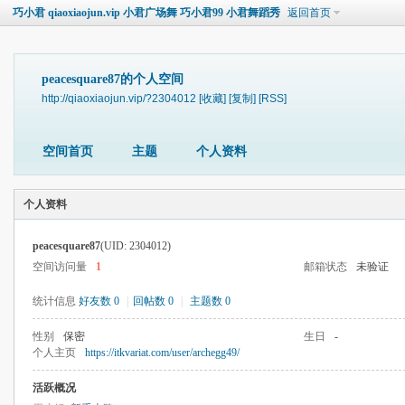
巧小君 qiaoxiaojun.vip 小君广场舞 巧小君99 小君舞蹈秀
返回首页
peacesquare87的个人空间
http://qiaoxiaojun.vip/?2304012
[收藏]
[复制]
[RSS]
空间首页
主题
个人资料
个人资料
peacesquare87
(UID: 2304012)
空间访问量
1
邮箱状态
未验证
统计信息
好友数 0
|
回帖数 0
|
主题数 0
性别
保密
生日
-
个人主页
https://itkvariat.com/user/archegg49/
活跃概况