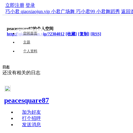
立即注册
登录
巧小君 qiaoxiaojun.vip 小君广场舞 巧小君99 小君舞蹈秀
返回
peacesquare87的个人空间
空间首页
http://qiaoxiaojun.vip/?2304012
[收藏]
[复制]
[RSS]
主题
个人资料
日志
还没有相关的日志
peacesquare87
加为好友
打个招呼
发送消息