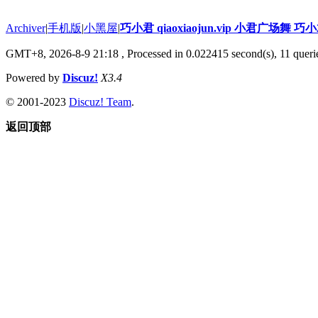
Archiver
|
手机版
|
小黑屋
|
巧小君 qiaoxiaojun.vip 小君广场舞 
GMT+8, 2026-8-9 21:18
, Processed in 0.022415 second(s), 11 querie
Powered by
Discuz!
X3.4
© 2001-2023
Discuz! Team
.
返回顶部