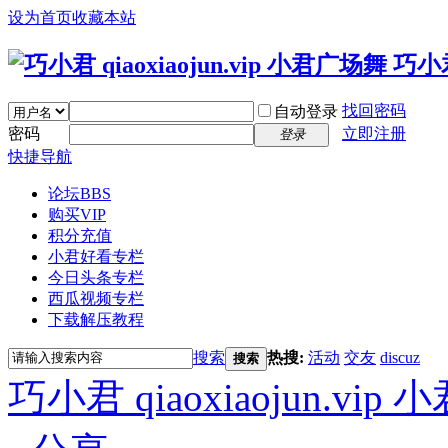
设为首页
收藏本站
找回密码
自动登录
密码
立即注册
登录
快捷导航
论坛
BBS
购买VIP
积分充值
小君好看专栏
今日头条专栏
西瓜视频专栏
下载解压教程
搜索
热搜:
活动
交友
discuz
搜索
巧小君 qiaoxiaojun.v