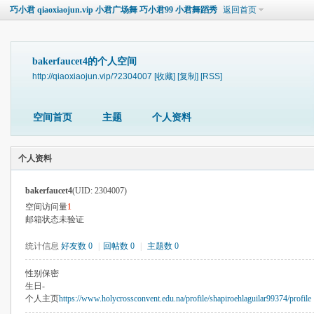
巧小君 qiaoxiaojun.vip 小君广场舞 巧小君99 小君舞蹈秀
返回首页
bakerfaucet4的个人空间
http://qiaoxiaojun.vip/?2304007
[收藏]
[复制]
[RSS]
空间首页
主题
个人资料
个人资料
bakerfaucet4
(UID: 2304007)
空间访问量
1
邮箱状态
未验证
统计信息
好友数 0
|
回帖数 0
|
主题数 0
性别
保密
生日
-
个人主页
https://www.holycrossconvent.edu.na/profile/shapiroehlaguilar99374/profile