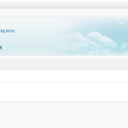
复制]
[RSS]
料