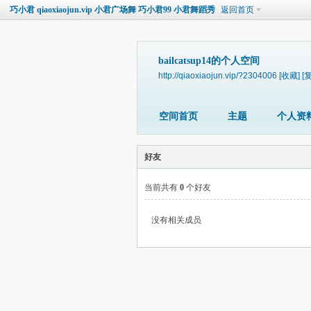
巧小君 qiaoxiaojun.vip 小君广场舞 巧小君99 小君舞蹈秀
返回首页
bailcatsup14的个人空间
http://qiaoxiaojun.vip/?2304006
[收藏]
[
空间首页
主题
个人资
好友
当前共有
0
个好友
没有相关成员