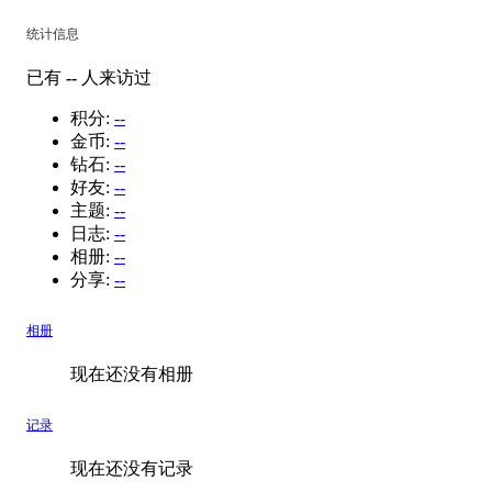
统计信息
已有
--
人来访过
积分:
--
金币:
--
钻石:
--
好友:
--
主题:
--
日志:
--
相册:
--
分享:
--
相册
现在还没有相册
记录
现在还没有记录