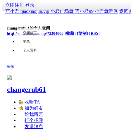
立即注册
登录
巧小君 qiaoxiaojun.vip 小君广场舞 巧小君99 小君舞蹈秀
返回
changerub61的个人空间
空间首页
http://qiaoxiaojun.vip/?2304005
[收藏]
[复制]
[RSS]
主题
个人资料
头像
changerub61
收听TA
加为好友
给我留言
打个招呼
发送消息