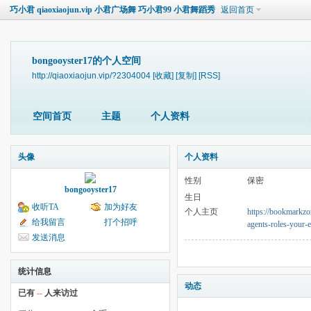
巧小君 qiaoxiaojun.vip 小君广场舞 巧小君99 小君舞蹈秀
返回首页
bongooyster17的个人空间
http://qiaoxiaojun.vip/?2304004
[收藏]
[复制]
[RSS]
空间首页
主题
个人资料
头像
个人资料
性别
保密
bongooyster17
生日
收听TA
加为好友
个人主页
https://bookmarkzon
给我留言
打个招呼
agents-roles-your-e
发送消息
统计信息
动态
已有
--
人来访过