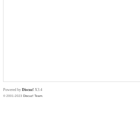
小
君
Powered by
Discuz!
X3.4
© 2001-2023
Discuz! Team
.
qia