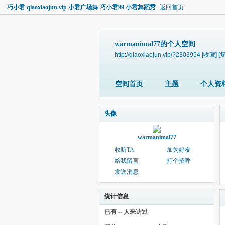
巧小君 qiaoxiaojun.vip 小君广场舞 巧小君99 小君舞蹈秀
返回首页
warmanimal77的个人空间
http://qiaoxiaojun.vip/?2303954
[收藏]
[
空间首页
主题
个人资
头像
warmanimal77
收听TA
加为好友
给我留言
打个招呼
发送消息
统计信息
已有
--
人来访过