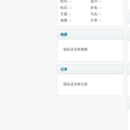
积分:
--
金币:
--
钻石:
--
好友:
--
主题:
--
日志:
--
相册:
--
分享:
--
相册
现在还没有相册
记录
现在还没有记录