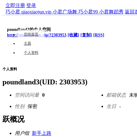
立即注册
登录
巧小君 qiaoxiaojun.vip 小君广场舞 巧小君99 小君舞蹈秀
返回
poundland3的个人空间
空间首页
http://qiaoxiaojun.vip/?2303953
[收藏]
[复制]
[RSS]
主题
个人资料
个人资料
poundland3
(UID: 2303953)
空间访问量
0
邮箱状态
未
性别
保密
生日
-
跃概况
用户组
新手上路