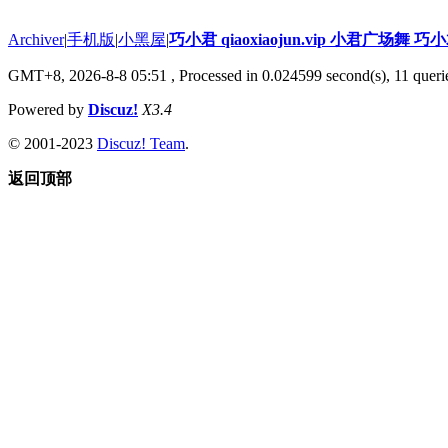
Archiver
|
手机版
|
小黑屋
|
巧小君 qiaoxiaojun.vip 小君广场舞 
GMT+8, 2026-8-8 05:51
, Processed in 0.024599 second(s), 11 querie
Powered by
Discuz!
X3.4
© 2001-2023
Discuz! Team
.
返回顶部