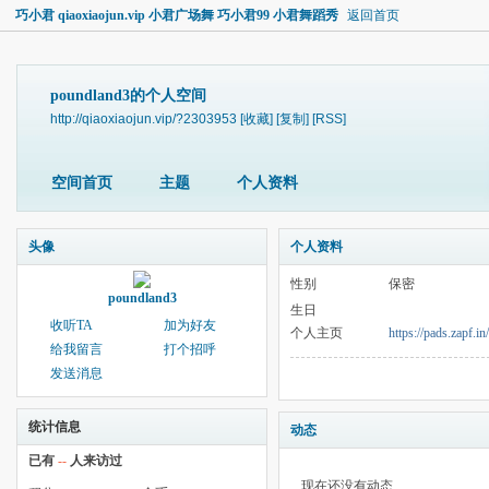
巧小君 qiaoxiaojun.vip 小君广场舞 巧小君99 小君舞蹈秀
返回首页
poundland3的个人空间
http://qiaoxiaojun.vip/?2303953
[收藏]
[复制]
[RSS]
空间首页
主题
个人资料
头像
个人资料
性别
保密
poundland3
生日
收听TA
加为好友
个人主页
https://pads.zapf.i
给我留言
打个招呼
发送消息
统计信息
动态
已有
--
人来访过
现在还没有动态