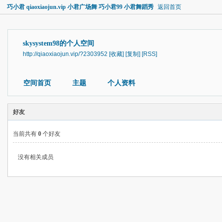
巧小君 qiaoxiaojun.vip 小君广场舞 巧小君99 小君舞蹈秀
返回首页
skysystem98的个人空间
http://qiaoxiaojun.vip/?2303952
[收藏]
[复制]
[RSS]
空间首页
主题
个人资料
好友
当前共有
0
个好友
没有相关成员