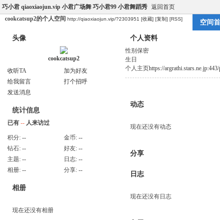
巧小君 qiaoxiaojun.vip 小君广场舞 巧小君99 小君舞蹈秀
返回首页
cookcatsup2的个人空间
http://qiaoxiaojun.vip/?2303951
[收藏]
[复制]
[RSS]
空间
头像
个人资料
性别
保密
cookcatsup2
生日
个人主页
https://argrathi.stars.ne.jp:
收听TA
加为好友
给我留言
打个招呼
发送消息
动态
统计信息
已有
--
人来访过
现在还没有动态
积分:
--
金币:
--
钻石:
--
好友:
--
分享
主题:
--
日志:
--
相册:
--
分享:
--
日志
相册
现在还没有日志
现在还没有相册