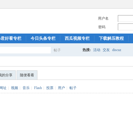
用户名
密码
小君好看专栏
今日头条专栏
西瓜视频专栏
下载解压教程
热搜:
活动
交友
discuz
帖子
搜
我的分享
随便看看
索
网址
|
视频
|
音乐
|
Flash
|
投票
|
用户
|
帖子