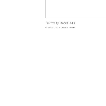
小
Powered by
Discuz!
X3.4
© 2001-2023
Discuz! Team
.
君
qia