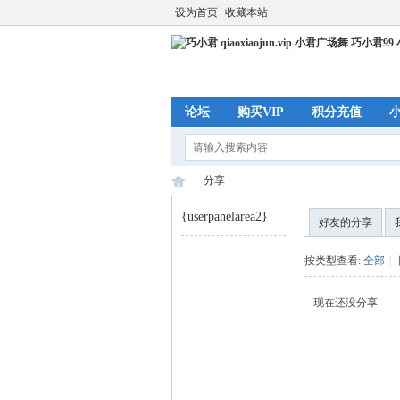
设为首页
收藏本站
论坛
购买VIP
积分充值
分享
{userpanelarea2}
好友的分享
巧
›
按类型查看:
全部
|
现在还没分享