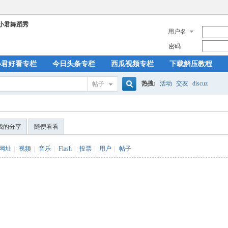
用户名
密码
小君好看专栏
今日头条专栏
西瓜视频专栏
下载解压教程
热搜:
活动
交友
discuz
帖子
搜
我的分享
随便看看
索
网址
|
视频
|
音乐
|
Flash
|
投票
|
用户
|
帖子