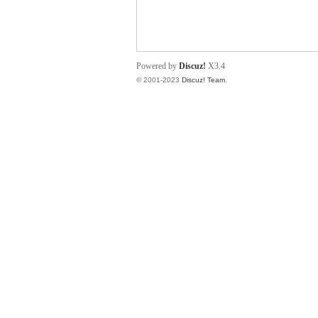
小
Powered by
Discuz!
X3.4
© 2001-2023
Discuz! Team
.
君
qia