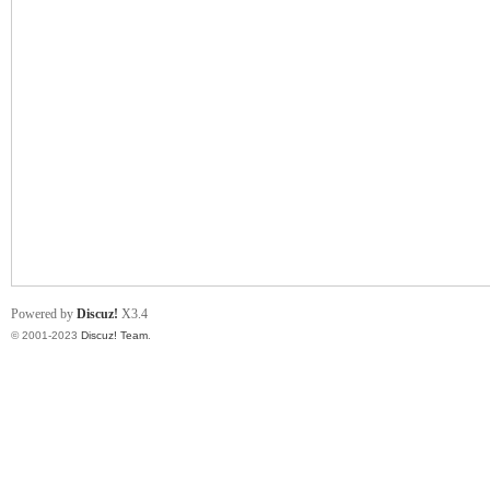
小
君
Powered by
Discuz!
X3.4
© 2001-2023
Discuz! Team
.
qia