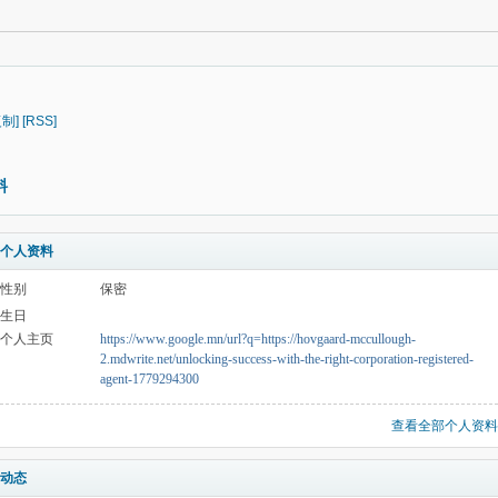
复制]
[RSS]
料
个人资料
性别
保密
生日
个人主页
https://www.google.mn/url?q=https://hovgaard-mccullough-
2.mdwrite.net/unlocking-success-with-the-right-corporation-registered-
agent-1779294300
查看全部个人资料
动态