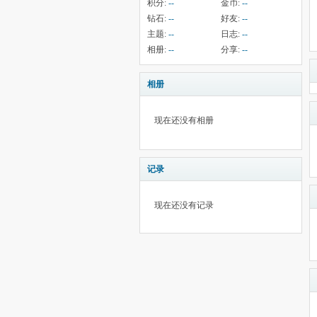
积分:
--
金币:
--
钻石:
--
好友:
--
主题:
--
日志:
--
相册:
--
分享:
--
相册
现在还没有相册
记录
现在还没有记录