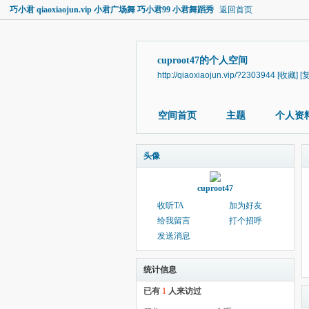
巧小君 qiaoxiaojun.vip 小君广场舞 巧小君99 小君舞蹈秀
返回首页
cuproot47的个人空间
http://qiaoxiaojun.vip/?2303944
[收藏]
[
空间首页
主题
个人资
头像
cuproot47
收听TA
加为好友
给我留言
打个招呼
发送消息
统计信息
已有
1
人来访过